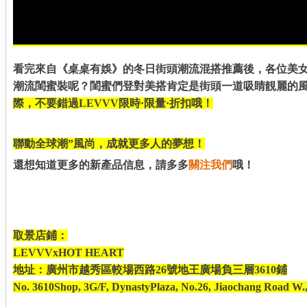
看完來自《桌桌有娛》的冬日街頭潮流混搭推薦後，各位美
潮流閨蜜裝呢？
閨蜜們
登對美搭
肯定是街頭一道吸睛靚麗的
際，不要錯過
LEVVV限時·限量·折扣哦！
聯動全球潮”風尚，成就更多人的夢想！
還想知道更多的新產品信息，請多多
關注我們
哦！
取景店鋪：
LEVVVxHOT HEART
地址：廣州市越秀區較場西路26號地王廣場負三層3610鋪
No. 3610Shop, 3G/F, DynastyPlaza, No.26, Jiaochang Road W.,